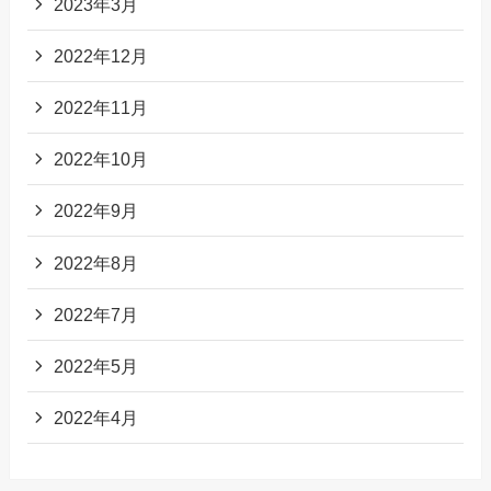
2023年3月
2022年12月
2022年11月
2022年10月
2022年9月
2022年8月
2022年7月
2022年5月
2022年4月