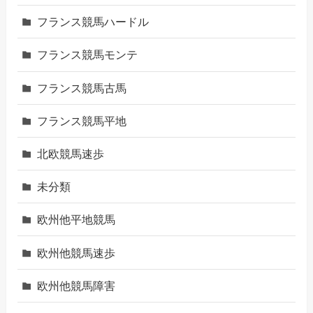
フランス競馬ハードル
フランス競馬モンテ
フランス競馬古馬
フランス競馬平地
北欧競馬速歩
未分類
欧州他平地競馬
欧州他競馬速歩
欧州他競馬障害