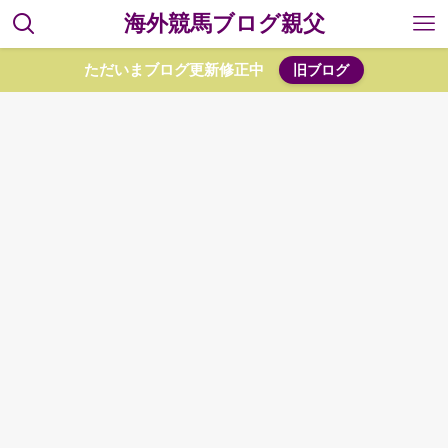
海外競馬ブログ親父
ただいまブログ更新修正中
旧ブログ