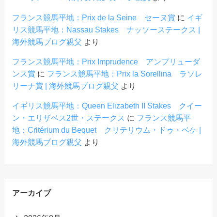
フランス競馬平地：Prix de la Seine セーヌ賞
に
イギ
リス競馬平地：Nassau Stakes ナッソーステークス |
海外競馬ブログ親父
より
フランス競馬平地：Prix Imprudence アンプリューダ
ンス賞
に
フランス競馬平地：Prix la Sorellina ラソレ
リーナ賞 | 海外競馬ブログ親父
より
イギリス競馬平地：Queen Elizabeth II Stakes クイー
ン・エリザベス2世・ステークス
に
フランス競馬平
地：Critérium du Bequet クリテリウム・ドゥ・ベケ |
海外競馬ブログ親父
より
アーカイブ