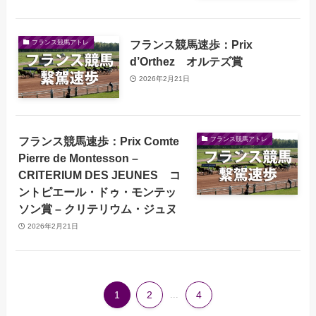
フランス競馬速歩：Prix
フランス競馬アトレ
d’Orthez オルテズ賞
2026年2月21日
フランス競馬速歩：Prix Comte
フランス競馬アトレ
Pierre de Montesson –
CRITERIUM DES JEUNES コ
ントピエール・ドゥ・モンテッ
ソン賞 – クリテリウム・ジュヌ
2026年2月21日
1
2
...
4