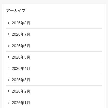
アーカイブ
2026年8月
2026年7月
2026年6月
2026年5月
2026年4月
2026年3月
2026年2月
2026年1月