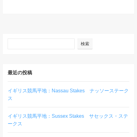
検索
最近の投稿
イギリス競馬平地：Nassau Stakes ナッソーステーク
ス
イギリス競馬平地：Sussex Stakes サセックス・ステ
ークス