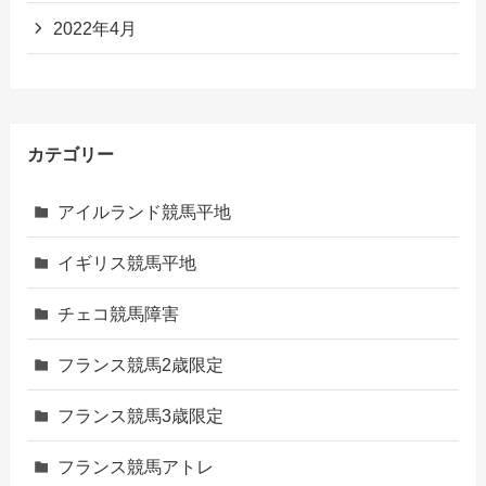
2022年4月
カテゴリー
アイルランド競馬平地
イギリス競馬平地
チェコ競馬障害
フランス競馬2歳限定
フランス競馬3歳限定
フランス競馬アトレ