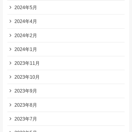
2024年5月
2024年4月
2024年2月
2024年1月
2023年11月
2023年10月
2023年9月
2023年8月
2023年7月