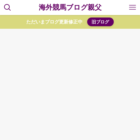
海外競馬ブログ親父
ただいまブログ更新修正中
旧ブログ