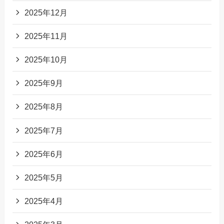
2025年12月
2025年11月
2025年10月
2025年9月
2025年8月
2025年7月
2025年6月
2025年5月
2025年4月