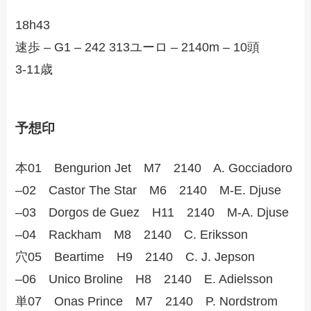
18h43
速歩 – G1 – 242 313ユーロ – 2140m – 10頭
3-11歳
予想印
本01 Bengurion Jet M7 2140 A. Gocciadoro
–02 Castor The Star M6 2140 M-E. Djuse
–03 Dorgos de Guez H11 2140 M-A. Djuse
–04 Rackham M8 2140 C. Eriksson
穴05 Beartime H9 2140 C. J. Jepson
–06 Unico Broline H8 2140 E. Adielsson
単07 Onas Prince M7 2140 P. Nordstrom