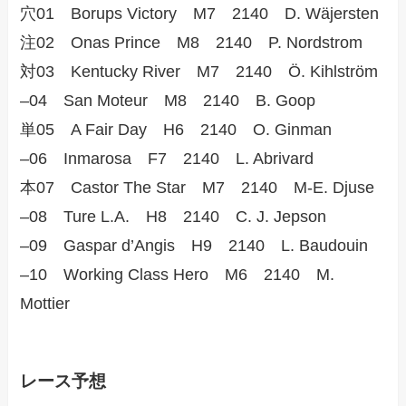
穴01 Borups Victory M7 2140 D. Wäjersten
注02 Onas Prince M8 2140 P. Nordstrom
対03 Kentucky River M7 2140 Ö. Kihlström
–04 San Moteur M8 2140 B. Goop
単05 A Fair Day H6 2140 O. Ginman
–06 Inmarosa F7 2140 L. Abrivard
本07 Castor The Star M7 2140 M-E. Djuse
–08 Ture L.A. H8 2140 C. J. Jepson
–09 Gaspar d’Angis H9 2140 L. Baudouin
–10 Working Class Hero M6 2140 M.
Mottier
レース予想