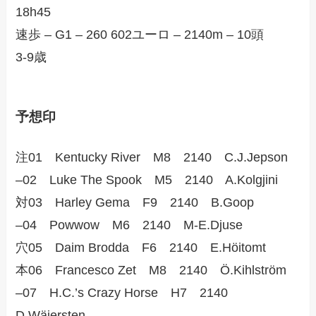
18h45
速歩 – G1 – 260 602ユーロ – 2140m – 10頭
3-9歳
予想印
注01 Kentucky River M8 2140 C.J.Jepson
–02 Luke The Spook M5 2140 A.Kolgjini
対03 Harley Gema F9 2140 B.Goop
–04 Powwow M6 2140 M-E.Djuse
穴05 Daim Brodda F6 2140 E.Höitomt
本06 Francesco Zet M8 2140 Ö.Kihlström
–07 H.C.’s Crazy Horse H7 2140
D.Wäjersten