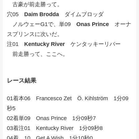
古豪が前走勝って。
穴05
Daim Brodda
ダイムブロッダ
ノルウェーG1で、単09
Onas Prince
オーナ
スプリンスに次いだ。
注01
Kentucky River
ケンタッキーリバー
前走勝って、ここへ。
レース結果
01着本06 Francesco Zet Ö. Kihlström 1分09
秒5
02着単09 Onas Prince 1分09秒7
03着注01 Kentucky River 1分09秒8
04着 10 Get A Wish 1分10秒0