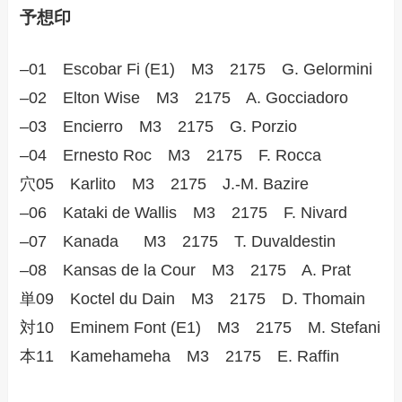
予想印
–01 Escobar Fi (E1) M3 2175 G. Gelormini
–02 Elton Wise M3 2175 A. Gocciadoro
–03 Encierro M3 2175 G. Porzio
–04 Ernesto Roc M3 2175 F. Rocca
穴05 Karlito M3 2175 J.-M. Bazire
–06 Kataki de Wallis M3 2175 F. Nivard
–07 Kanada M3 2175 T. Duvaldestin
–08 Kansas de la Cour M3 2175 A. Prat
単09 Koctel du Dain M3 2175 D. Thomain
対10 Eminem Font (E1) M3 2175 M. Stefani
本11 Kamehameha M3 2175 E. Raffin