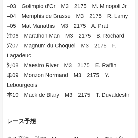
–03 Golimpio d’Or M3 2175 M. Minopoli Jr
–04 Memphis de Brasse M3 2175 R. Lamy
–05 Mat Manathis M3 2175 A. Prat
注06 Marathon Man M3 2175 B. Rochard
穴07 Magnum du Choquel M3 2175 F.
Lagadeuc
対08 Maestro River M3 2175 E. Raffin
単09 Monzon Normand M3 2175 Y.
Lebourgeois
本10 Mack de Blary M3 2175 T. Duvaldestin
レース予想