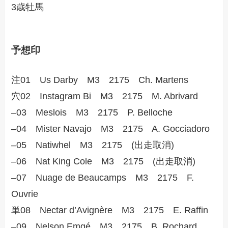
3歳牡馬
予想印
注01 Us Darby M3 2175 Ch. Martens
穴02 Instagram Bi M3 2175 M. Abrivard
–03 Meslois M3 2175 P. Belloche
–04 Mister Navajo M3 2175 A. Gocciadoro
–05 Natiwhel M3 2175 (出走取消)
–06 Nat King Cole M3 2175 (出走取消)
–07 Nuage de Beaucamps M3 2175 F.
Ouvrie
単08 Nectar d’Avignère M3 2175 E. Raffin
–09 Nelson Emgé M3 2175 B. Rochard