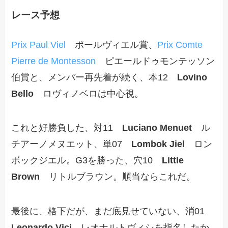
レース予想
Prix Paul Viel
ポールヴィエル賞、
Prix Comte
Pierre de Montesson
ピエールドゥモンテッソン
伯賞と、メンバー再先着が続く、本12
Lovino
Bello
ロヴィノベロは中心視。
これと好勝負した、対11
Luciano Menuet
ル
チアーノメヌエット、単07
Lombok Jiel
ロン
ボックジエル。G3を勝った、穴10
Little
Brown
リトルブラウン。順当ならこれだ。
最後に、格下だが、まだ底見せていない、消01
Leonardo Vici
レオナルトヴィシを指名したか