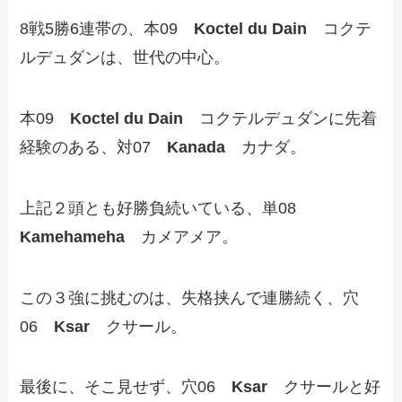
8戦5勝6連帯の、本09
Koctel du Dain
コクテ
ルデュダンは、世代の中心。
本09
Koctel du Dain
コクテルデュダンに先着
経験のある、対07
Kanada
カナダ。
上記２頭とも好勝負続いている、単08
Kamehameha
カメアメア。
この３強に挑むのは、失格挟んで連勝続く、穴
06
Ksar
クサール。
最後に、そこ見せず、穴06
Ksar
クサールと好