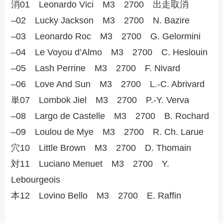
消01 Leonardo Vici M3 2700 出走取消
–02 Lucky Jackson M3 2700 N. Bazire
–03 Leonardo Roc M3 2700 G. Gelormini
–04 Le Voyou d’Almo M3 2700 C. Heslouin
–05 Lash Perrine M3 2700 F. Nivard
–06 Love And Sun M3 2700 L.-C. Abrivard
単07 Lombok Jiel M3 2700 P.-Y. Verva
–08 Largo de Castelle M3 2700 B. Rochard
–09 Loulou de Mye M3 2700 R. Ch. Larue
穴10 Little Brown M3 2700 D. Thomain
対11 Luciano Menuet M3 2700 Y.
Lebourgeois
本12 Lovino Bello M3 2700 E. Raffin