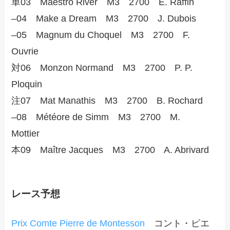
単03 Maestro River M3 2700 E. Raffin
–04 Make a Dream M3 2700 J. Dubois
–05 Magnum du Choquel M3 2700 F.
Ouvrie
対06 Monzon Normand M3 2700 P. P.
Ploquin
注07 Mat Manathis M3 2700 B. Rochard
–08 Météore de Simm M3 2700 M.
Mottier
本09 Maître Jacques M3 2700 A. Abrivard
レース予想
Prix Comte Pierre de Montesson
コント・ピエ