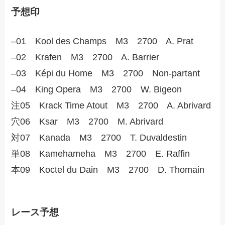
予想印
–01 Kool des Champs M3 2700 A. Prat
–02 Krafen M3 2700 A. Barrier
–03 Képi du Home M3 2700 Non-partant
–04 King Opera M3 2700 W. Bigeon
注05 Krack Time Atout M3 2700 A. Abrivard
穴06 Ksar M3 2700 M. Abrivard
対07 Kanada M3 2700 T. Duvaldestin
単08 Kamehameha M3 2700 E. Raffin
本09 Koctel du Dain M3 2700 D. Thomain
レース予想