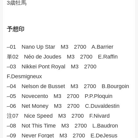
3歳牡馬
予想印
–01 Nano Up Star M3 2700 A.Barrier
単02 Néo de Joudes M3 2700 E.Raffin
–03 Nikkei Pont Royal M3 2700
F.Desmigneux
–04 Nelson de Busset M3 2700 B.Bourgoin
–05 Novecento M3 2700 P.P.Ploquin
–06 Net Money M3 2700 C.Duvaldestin
注07 Nice Speed M3 2700 F.Nivard
–08 Not This Time M3 2700 L.Baudron
–09 Never Forget M3 2700 E.DeJesus