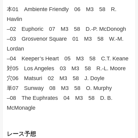
本01 Ambiente Friendly 06 M3 58 R.
Havlin
–02 Euphoric 07 M3 58 D.-P. McDonogh
–03 Grosvenor Square 01 M3 58 W.-M.
Lordan
–04 Keeper’s Heart 05 M3 58 C.T. Keane
対05 Los Angeles 03 M3 58 R.-L. Moore
穴06 Matsuri 02 M3 58 J. Doyle
単07 Sunway 08 M3 58 O. Murphy
–08 The Euphrates 04 M3 58 D. B.
McMonagle
レース予想