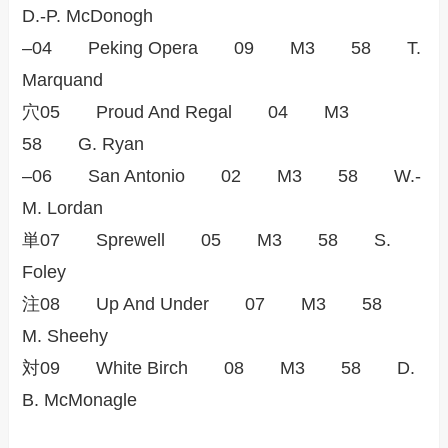
D.-P. McDonogh
–04 Peking Opera 09 M3 58 T.
Marquand
穴05 Proud And Regal 04 M3
58 G. Ryan
–06 San Antonio 02 M3 58 W.-
M. Lordan
単07 Sprewell 05 M3 58 S.
Foley
注08 Up And Under 07 M3 58
M. Sheehy
対09 White Birch 08 M3 58 D.
B. McMonagle