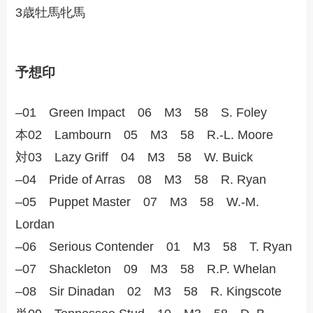
3歳牡馬牝馬
予想印
–01 Green Impact 06 M3 58 S. Foley
本02 Lambourn 05 M3 58 R.-L. Moore
対03 Lazy Griff 04 M3 58 W. Buick
–04 Pride of Arras 08 M3 58 R. Ryan
–05 Puppet Master 07 M3 58 W.-M.
Lordan
–06 Serious Contender 01 M3 58 T. Ryan
–07 Shackleton 09 M3 58 R.P. Whelan
–08 Sir Dinadan 02 M3 58 R. Kingscote