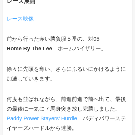
レース展開
レース映像
前から行った赤い勝負服５番の、対05
Home By The Lee
ホームバイザリー。
徐々に先頭を奪い、さらにふるいにかけるように
加速していきます。
何度も並ばれながら、前進前進で前へ出て、最後
の最後に一気に７馬身突き放し完勝しました。
Paddy Power Stayers’ Hurdle
パディパワーステ
イヤーズハードルから連勝。