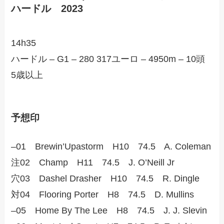
ハードル 2023
14h35
ハードル – G1 – 280 317ユーロ – 4950m – 10頭
5歳以上
予想印
–01 Brewin’Upastorm H10 74.5 A. Coleman
注02 Champ H11 74.5 J. O’Neill Jr
穴03 Dashel Drasher H10 74.5 R. Dingle
対04 Flooring Porter H8 74.5 D. Mullins
–05 Home By The Lee H8 74.5 J. J. Slevin