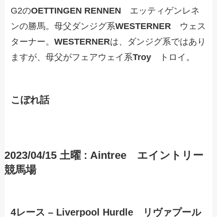
G2の
OETTINGEN RENNEN
エッティゲンレネ
ンの勝馬。母父ダンジグ系
WESTERNER
ウェス
ターナー。
WESTERNER
は、ダンジグ系ではあり
ますが、母父がフェアウェイ系
Troy
トロイ。
こぼれ話
2023/04/15 土曜 :
Aintree
エイントリー
競馬場
4レース –
Liverpool Hurdle
リヴァプール