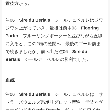
置後方から。
注06
Sire du Berlais
シールデュベルレはジワ
ジワを上がっていき、最後は前本03
Flooring
Porter
フルーリングポーターと並びながら直線
に入ると、この2頭の激闘へ、最後のゴール前ま
で続きましたが、前へ出た注06
Sire du
Berlais
シールデュベルレの勝利でした。
血統
注06
Sire du Berlais
シールデュベルレは、サ
ドラーズウェルズ系ポリグロット産駒。母父ネヴ