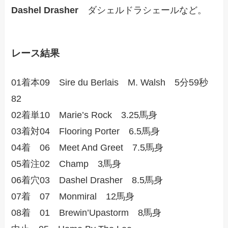
Dashel Drasher
ダシェルドラシェールなど。
レース結果
01着本09 Sire du Berlais M. Walsh 5分59秒
82
02着単10 Marie’s Rock 3.25馬身
03着対04 Flooring Porter 6.5馬身
04着 06 Meet And Greet 7.5馬身
05着注02 Champ 3馬身
06着穴03 Dashel Drasher 8.5馬身
07着 07 Monmiral 12馬身
08着 01 Brewin’Upastorm 8馬身