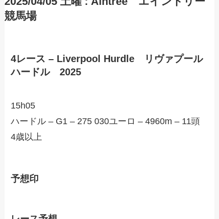
2025/04/05 土曜 :
Aintree
エイントリー
競馬場
4レース –
Liverpool Hurdle
リヴァプール
ハードル 2025
15h05
ハードル – G1 – 275 030ユーロ – 4960m – 11頭
4歳以上
予想印
レース予想