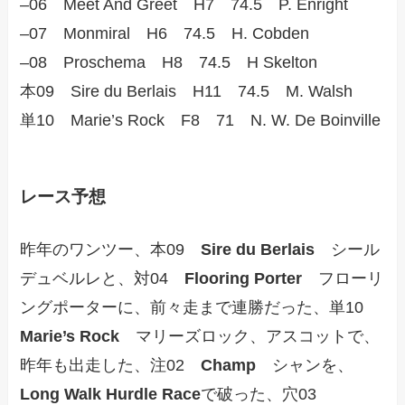
–06 Meet And Greet H7 74.5 P. Enright
–07 Monmiral H6 74.5 H. Cobden
–08 Proschema H8 74.5 H Skelton
本09 Sire du Berlais H11 74.5 M. Walsh
単10 Marie’s Rock F8 71 N. W. De Boinville
レース予想
昨年のワンツー、本09
Sire du Berlais
シール
デュベルレと、対04
Flooring Porter
フローリ
ングポーターに、前々走まで連勝だった、単10
Marie’s Rock
マリーズロック、アスコットで、
昨年も出走した、注02
Champ
シャンを、
Long Walk Hurdle Race
で破った、穴03