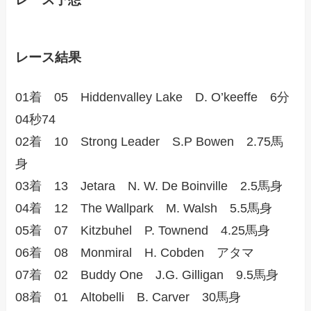
レース結果
01着 05 Hiddenvalley Lake D. O’keeffe 6分
04秒74
02着 10 Strong Leader S.P Bowen 2.75馬
身
03着 13 Jetara N. W. De Boinville 2.5馬身
04着 12 The Wallpark M. Walsh 5.5馬身
05着 07 Kitzbuhel P. Townend 4.25馬身
06着 08 Monmiral H. Cobden アタマ
07着 02 Buddy One J.G. Gilligan 9.5馬身
08着 01 Altobelli B. Carver 30馬身