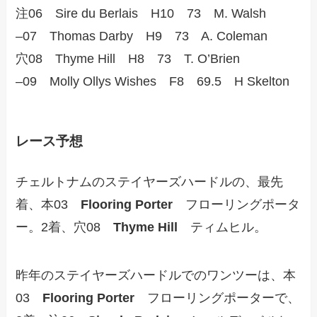
注06 Sire du Berlais H10 73 M. Walsh
–07 Thomas Darby H9 73 A. Coleman
穴08 Thyme Hill H8 73 T. O’Brien
–09 Molly Ollys Wishes F8 69.5 H Skelton
レース予想
チェルトナムのステイヤーズハードルの、最先
着、本03
Flooring Porter
フローリングポータ
ー。2着、穴08
Thyme Hill
ティムヒル。
昨年のステイヤーズハードルでのワンツーは、本
03
Flooring Porter
フローリングポーターで、