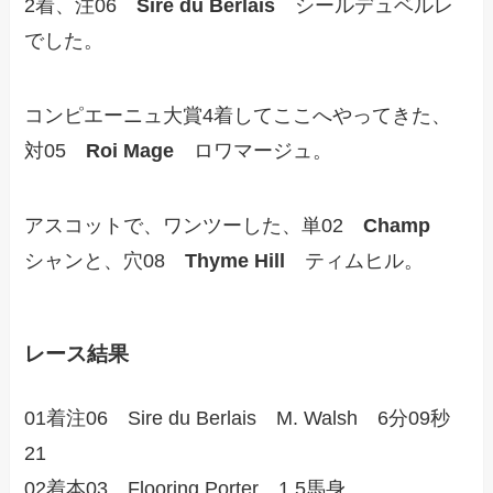
2着、注06
Sire du Berlais
シールデュベルレ
でした。
コンピエーニュ大賞4着してここへやってきた、
対05
Roi Mage
ロワマージュ。
アスコットで、ワンツーした、単02
Champ
シャンと、穴08
Thyme Hill
ティムヒル。
レース結果
01着注06 Sire du Berlais M. Walsh 6分09秒
21
02着本03 Flooring Porter 1.5馬身