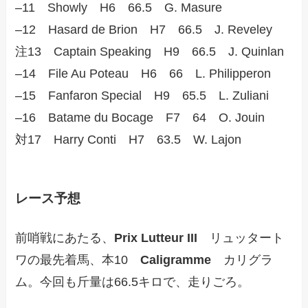
–11 Showly H6 66.5 G. Masure
–12 Hasard de Brion H7 66.5 J. Reveley
注13 Captain Speaking H9 66.5 J. Quinlan
–14 File Au Poteau H6 66 L. Philipperon
–15 Fanfaron Special H9 65.5 L. Zuliani
–16 Batame du Bocage F7 64 O. Jouin
対17 Harry Conti H7 63.5 W. Lajon
レース予想
前哨戦にあたる、
Prix Lutteur III
リュッタート
ワの最先着馬、本10
Caligramme
カリグラ
ム。今回も斤量は66.5キロで、走りごろ。