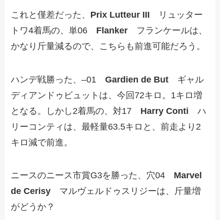
これと僅差だった、
Prix Lutteur III
リュッター
トワ4着馬の、単06
Flanker
フランケールは、
かなり斤量減るので、こちらも前進可能だろう。
ハンデ戦勝った、–01
Gardien de But
ギャル
ディアンドゥビュットは、今回72キロ。1キロ増
となる。しかし2着馬の、対17
Harry Conti
ハ
リーコンティは、最軽量63.5キロと、前走より2
キロ減で前進。
ニースのニース市賞G3を勝った、穴04
Marvel
de Cerisy
マルヴェルドゥスリジーは、斤量増
がどうか？