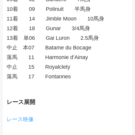
10着 09 Polinuit 半馬身
11着 14 Jimble Moon 10馬身
12着 18 Gunar 3/4馬身
13着 単06 Gai Luron 2.5馬身
中止 本07 Batame du Bocage
落馬 11 Harmonie d’Ainay
中止 15 Royalclety
落馬 17 Fontannes
レース展開
レース映像