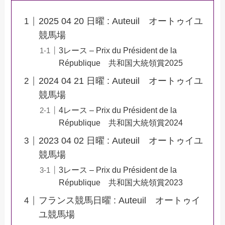
2025 04 20 日曜 : Auteuil オートゥイユ
競馬場
3レース – Prix du Président de la
République 共和国大統領賞2025
2024 04 21 日曜 : Auteuil オートゥイユ
競馬場
4レース – Prix du Président de la
République 共和国大統領賞2024
2023 04 02 日曜 : Auteuil オートゥイユ
競馬場
3レース – Prix du Président de la
République 共和国大統領賞2023
フランス競馬日曜 : Auteuil オートゥイ
ユ競馬場