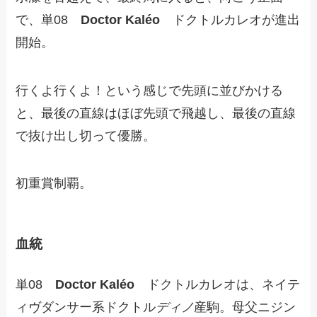
で、単08
Doctor Kaléo
ドクトルカレオが進出
開始。
行くよ行くよ！という感じで先頭に並びかける
と、最後の直線はほぼ先頭で飛越し、最後の直線
で抜け出し切って優勝。
初重賞制覇。
血統
単08
Doctor Kaléo
ドクトルカレオは、ネイテ
ィヴダンサー系ドクトル
ディノ
産駒。母父ニジン