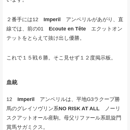
２番手には12
Imperil
アンペリルがあがり、直
線では、前の01
Ecoute en Tête
エクットオン
テットをとらえて抜け出し優勝。
これで１５戦６勝。そこ見せず１２度掲示板。
血統
12
Imperil
アンペリルは、平地G3ラクープ勝
馬のグレイソヴリン系
NO RISK AT ALL
ノーリ
スクアットオール産駒。母父リファール系凱旋門
賞馬サガミクス。