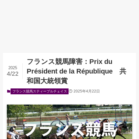
フランス競馬障害：Prix du
2025
Président de la République 共
4/22
和国大統領賞
2025年4月22日
フランス競馬スティープルチェイス