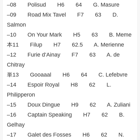
–08 Polisud H6 64 G. Masure
–09 Road Mix Tavel F7 63 D.
Salmon
–10 On Your Mark H5 63 B. Meme
本11 Filup H7 62.5 A. Merienne
–12 Furie d’Ainay F7 63 A. de
Chitray
単13 Gooaaal H6 64 C. Lefebvre
–14 Espoir Royal H8 62 L.
Philipperon
–15 Doux Dingue H9 62 A. Zuliani
–16 Captain Speaking H7 62 B.
Gelhay
–17 Galet des Fosses H6 62 N.