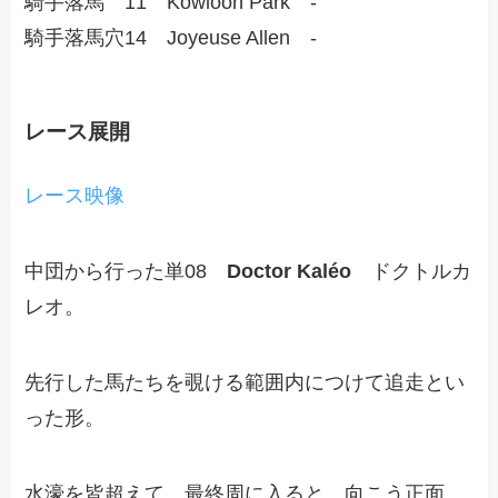
騎手落馬 11 Kowloon Park -
騎手落馬穴14 Joyeuse Allen -
レース展開
レース映像
中団から行った単08
Doctor Kaléo
ドクトルカ
レオ。
先行した馬たちを覗ける範囲内につけて追走とい
った形。
水濠を皆超えて、最終周に入ると、向こう正面