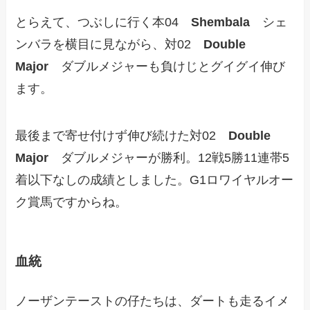
とらえて、つぶしに行く本04
Shembala
シェ
ンバラを横目に見ながら、対02
Double
Major
ダブルメジャーも負けじとグイグイ伸び
ます。
最後まで寄せ付けず伸び続けた対02
Double
Major
ダブルメジャーが勝利。12戦5勝11連帯5
着以下なしの成績としました。G1ロワイヤルオー
ク賞馬ですからね。
血統
ノーザンテーストの仔たちは、ダートも走るイメ