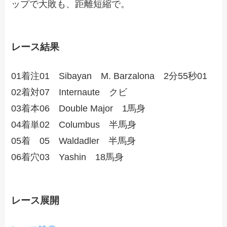
ップで大敗も、距離短縮で。
レース結果
01着注01 Sibayan M. Barzalona 2分55秒01
02着対07 Internaute クビ
03着本06 Double Major 1馬身
04着単02 Columbus 半馬身
05着 05 Waldadler 半馬身
06着穴03 Yashin 18馬身
レース展開