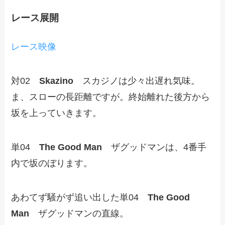
レース展開
レース映像
対02
Skazino
スカジノは少々出遅れ気味。
ま、スローの長距離ですが。終始離れた後方から
坂を上っていきます。
単04
The Good Man
ザグッドマンは、4番手
内で坂のぼります。
あわてず騒がず追い出した単04
The Good
Man
ザグッドマンの直線。