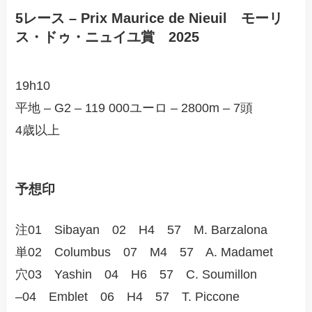
5レース – Prix Maurice de Nieuil モーリ
ス・ドゥ・ニュイユ賞 2025
19h10
平地 – G2 – 119 000ユーロ – 2800m – 7頭
4歳以上
予想印
注01 Sibayan 02 H4 57 M. Barzalona
単02 Columbus 07 M4 57 A. Madamet
穴03 Yashin 04 H6 57 C. Soumillon
–04 Emblet 06 H4 57 T. Piccone