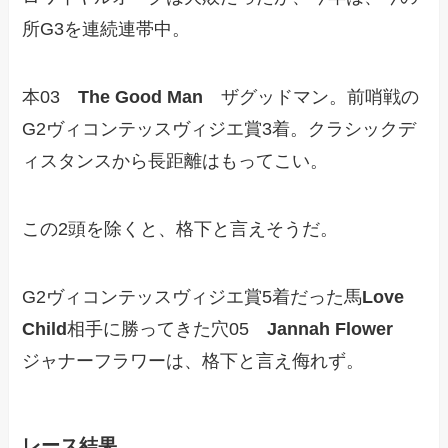
所G3を連続連帯中。
本03
The Good Man
ザグッドマン。前哨戦の
G2ヴィコンテッスヴィジエ賞3着。クラシックデ
ィスタンスから長距離はもってこい。
この2頭を除くと、格下と言えそうだ。
G2ヴィコンテッスヴィジエ賞5着だった馬
Love
Child
相手に勝ってきた穴05
Jannah Flower
ジャナーフラワーは、格下と言え侮れず。
レース結果