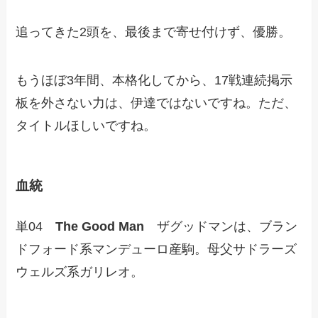
追ってきた2頭を、最後まで寄せ付けず、優勝。
もうほぼ3年間、本格化してから、17戦連続掲示
板を外さない力は、伊達ではないですね。ただ、
タイトルほしいですね。
血統
単04
The Good Man
ザグッドマンは、ブラン
ドフォード系マンデューロ産駒。母父サドラーズ
ウェルズ系ガリレオ。