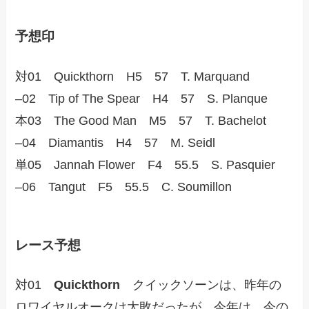
予想印
対01 Quickthorn H5 57 T. Marquand
–02 Tip of The Spear H4 57 S. Planque
本03 The Good Man M5 57 T. Bachelot
–04 Diamantis H4 57 M. Seidl
単05 Jannah Flower F4 55.5 S. Pasquier
–06 Tangut F5 55.5 C. Soumillon
レース予想
対01
Quickthorn
クイックソーンは、昨年の
ロワイヤルオークは大敗だったが、今年は、今の