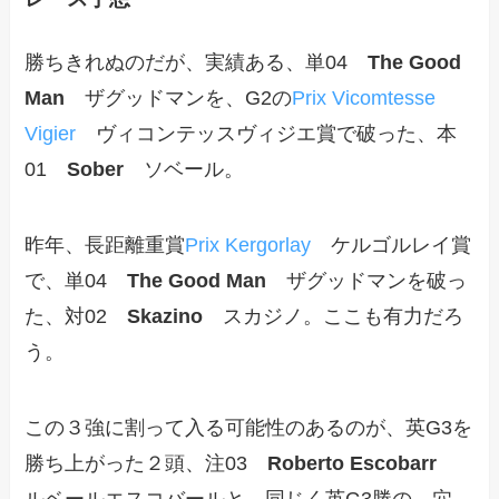
勝ちきれぬのだが、実績ある、単04
The Good
Man
ザグッドマンを、G2の
Prix Vicomtesse
Vigier
ヴィコンテッスヴィジエ賞で破った、本
01
Sober
ソベール。
昨年、長距離重賞
Prix Kergorlay
ケルゴルレイ賞
で、単04
The Good Man
ザグッドマンを破っ
た、対02
Skazino
スカジノ。ここも有力だろ
う。
この３強に割って入る可能性のあるのが、英G3を
勝ち上がった２頭、注03
Roberto Escobarr