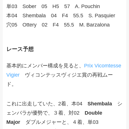
単03 Sober 05 H5 57 A. Pouchin
本04 Shembala 04 F4 55.5 S. Pasquier
穴05 Ottery 02 F4 55.5 M. Barzalona
レース予想
基本的にメンバー構成を見ると、
Prix Vicomtesse
Vigier
ヴィコンテッスヴィジエ賞の再戦ムー
ド。
これに出走していた、2着、本04
Shembala
シ
ェンバラが優勢で、３着、対02
Double
Major
ダブルメジャーと、４着、単03