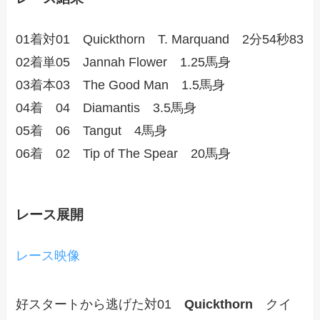
01着対01 Quickthorn T. Marquand 2分54秒83
02着単05 Jannah Flower 1.25馬身
03着本03 The Good Man 1.5馬身
04着 04 Diamantis 3.5馬身
05着 06 Tangut 4馬身
06着 02 Tip of The Spear 20馬身
レース展開
レース映像
好スタートから逃げた対01
Quickthorn
クイ