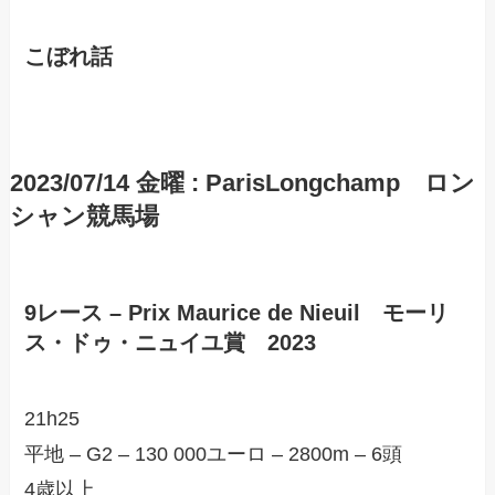
こぼれ話
2023/07/14 金曜 : ParisLongchamp ロン
シャン競馬場
9レース – Prix Maurice de Nieuil モーリ
ス・ドゥ・ニュイユ賞 2023
21h25
平地 – G2 – 130 000ユーロ – 2800m – 6頭
4歳以上