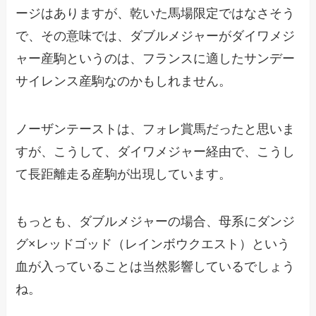
ージはありますが、乾いた馬場限定ではなさそう
で、その意味では、ダブルメジャーがダイワメジ
ャー産駒というのは、フランスに適したサンデー
サイレンス産駒なのかもしれません。
ノーザンテーストは、フォレ賞馬だったと思いま
すが、こうして、ダイワメジャー経由で、こうし
て長距離走る産駒が出現しています。
もっとも、ダブルメジャーの場合、母系にダンジ
グ×レッドゴッド（レインボウクエスト）という
血が入っていることは当然影響しているでしょう
ね。