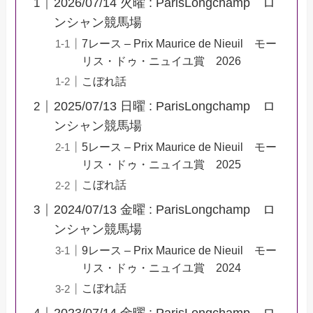
2026/07/14 火曜 : ParisLongchamp ロ
ンシャン競馬場
7レース – Prix Maurice de Nieuil モー
リス・ドゥ・ニュイユ賞 2026
こぼれ話
2025/07/13 日曜 : ParisLongchamp ロ
ンシャン競馬場
5レース – Prix Maurice de Nieuil モー
リス・ドゥ・ニュイユ賞 2025
こぼれ話
2024/07/13 金曜 : ParisLongchamp ロ
ンシャン競馬場
9レース – Prix Maurice de Nieuil モー
リス・ドゥ・ニュイユ賞 2024
こぼれ話