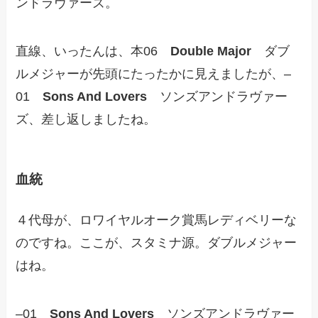
ンドラヴァーズ。
直線、いったんは、本06
Double Major
ダブ
ルメジャーが先頭にたったかに見えましたが、–
01
Sons And Lovers
ソンズアンドラヴァー
ズ、差し返しましたね。
血統
４代母が、ロワイヤルオーク賞馬レディベリーな
のですね。ここが、スタミナ源。ダブルメジャー
はね。
–01
Sons And Lovers
ソンズアンドラヴァー