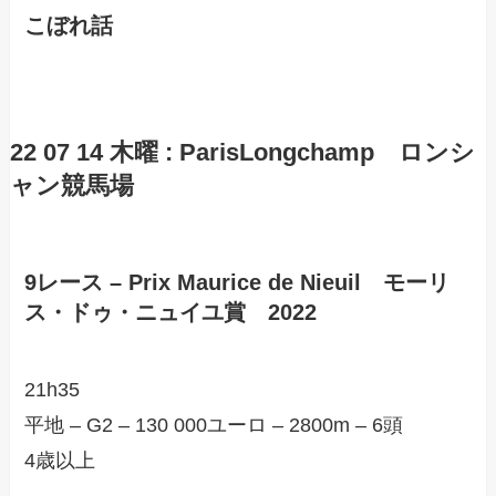
こぼれ話
22 07 14 木曜 : ParisLongchamp ロンシ
ャン競馬場
9レース – Prix Maurice de Nieuil モーリ
ス・ドゥ・ニュイユ賞 2022
21h35
平地 – G2 – 130 000ユーロ – 2800m – 6頭
4歳以上