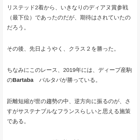
リステッド2着から、いきなりのディアヌ賞参戦
（最下位）であったのだが、期待はされていたの
だろう。
その後、先日ようやく、クラス２を勝った。
ちなみにこのレース、2019年には、ディープ産駒
の
Bartaba
バルタバが勝っている。
距離短縮が世の趨勢の中、逆方向に振るのが、さ
すがサステナブルなフランスらしいと思える施策
である。