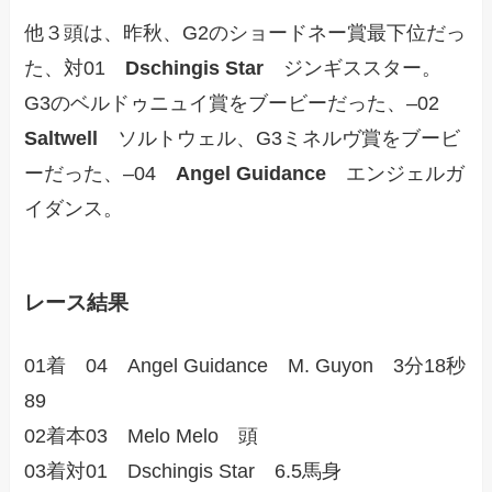
他３頭は、昨秋、G2のショードネー賞最下位だっ
た、対01
Dschingis Star
ジンギススター。
G3のベルドゥニュイ賞をブービーだった、–02
Saltwell
ソルトウェル、G3ミネルヴ賞をブービ
ーだった、–04
Angel Guidance
エンジェルガ
イダンス。
レース結果
01着 04 Angel Guidance M. Guyon 3分18秒
89
02着本03 Melo Melo 頭
03着対01 Dschingis Star 6.5馬身