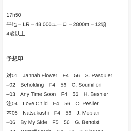
17h50
平地 – LR – 48 000ユーロ – 2800m – 12頭
4歳以上
予想印
対01 Jannah Flower F4 56 S. Pasquier
–02 Beholding F4 56 C. Soumillon
–03 Any Time Soon F4 56 H. Besnier
注04 Love Child F4 56 O. Peslier
本05 Natsukashi F4 56 J. Mobian
–06 By My Side F5 56 G. Benoist