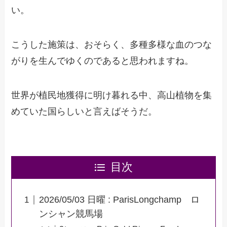
い。
こうした施策は、おそらく、多種多様な血のつな
がりを生んでゆくのであると思われますね。
世界が植民地獲得に明け暮れる中、高山植物を集
めていた国らしいと言えばそうだ。
目次
2026/05/03 日曜 : ParisLongchamp ロ
ンシャン競馬場