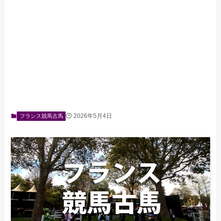
2026年5月4日
フランス競馬古馬