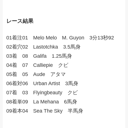
レース結果
01着注01 Melo Melo M. Guyon 3分13秒92
02着穴02 Lastotchka 3.5馬身
03着 08 Galifa 1.25馬身
04着 07 Calliepie クビ
05着 05 Aude アタマ
06着対06 Urban Artist 3馬身
07着 03 Flyingbeauty クビ
08着単09 La Mehana 6馬身
09着本04 Sea The Sky 半馬身