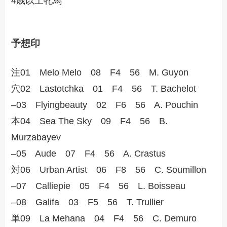
4歳以上牝馬
予想印
注01 Melo Melo 08 F4 56 M. Guyon
穴02 Lastotchka 01 F4 56 T. Bachelot
–03 Flyingbeauty 02 F6 56 A. Pouchin
本04 Sea The Sky 09 F4 56 B.
Murzabayev
–05 Aude 07 F4 56 A. Crastus
対06 Urban Artist 06 F8 56 C. Soumillon
–07 Calliepie 05 F4 56 L. Boisseau
–08 Galifa 03 F5 56 T. Trullier
単09 La Mehana 04 F4 56 C. Demuro