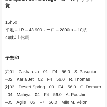
賞
15h50
平地 – LR – 43 900ユーロ – 2800m – 10頭
4歳以上牝馬
予想印
穴01 Zakharova 01 F4 56.0 S. Pasquier
–02 Karla Jet 02 F4 56.0 R. Thomas
対03 Desert Spring 03 F4 56.0 C. Demuro
–04 Mahiya 04 F4 56.0 A. Pouchin
–05 Agile 05 F7 56.0 Mlle M. Vélon